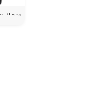
بیسیم TYT مدل TH-UV8000D