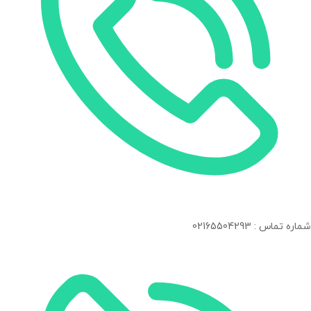
شماره تماس : 02165504293