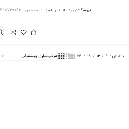
شماره تماس : 09128720083
فروشگاه
درباره ما
تماس با ما
نمایش
9
12
18
24