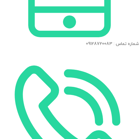
شماره تماس : 09128720083