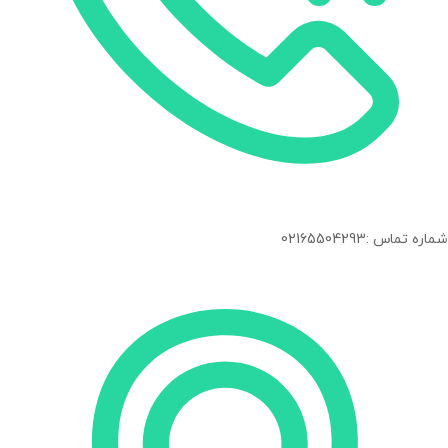
شماره تماس :02165504293