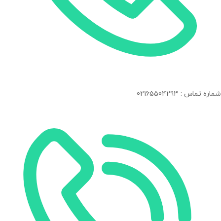
شماره تماس : 02165504293