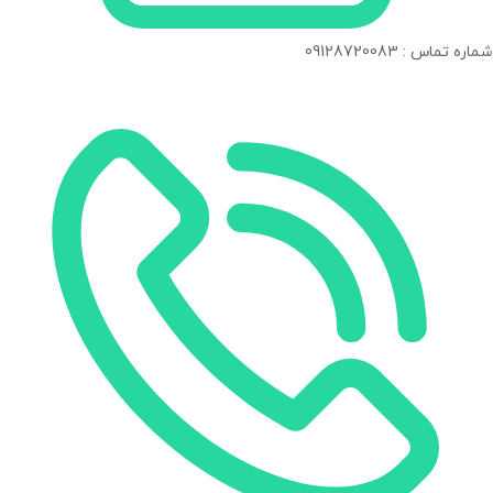
شماره تماس : 09128720083