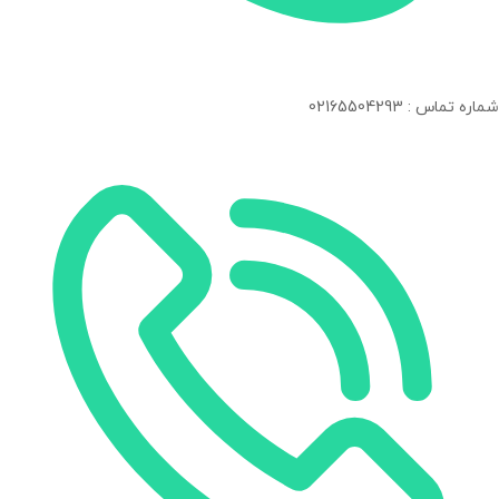
شماره تماس : 02165504293