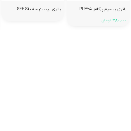
باتری بیسیم پرکامز PL365
باتری بیسیم سف SEF S1
380,000
تومان