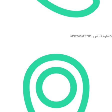
شماره تماس :02165504293