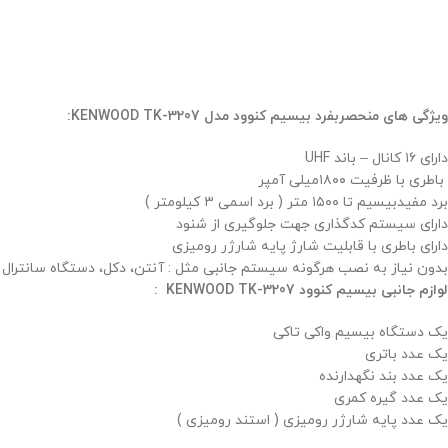
ویژگی های منحصربفرد بیسیم کنوود مدل KENWOOD TK-3207:
دارای ۱۶ کانال – باند UHF
باطری با ظرفیت ۱۸۰۰میلی آمپر
برد مفیدبیسیم تا ۱۵۰۰ متر ( برد اسمی ۳ کیلومتر )
دارای سیستم کدگذاری جهت جلوگیری از شنود
دارای باطری با قابلیت شارژ پایه شارژر رومیزی
بدون نیاز به نصب هرگونه سیستم جانبی مثل : آنتن، دکل، دستگاه سانترال 
لوازم جانبی بیسیم کنوود KENWOOD TK-3207 :
یک دستگاه بیسیم واکی تاکی
یک عدد باتری
یک عدد بند نگهدارنده
یک عدد گیره کمری
یک عدد پایه شارژر رومیزی ( استند رومیزی )