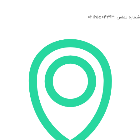
شماره تماس :02165504293