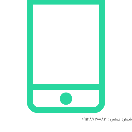
شماره تماس : 09128720083