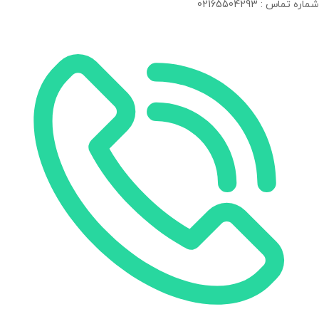
شماره تماس : 02165504293