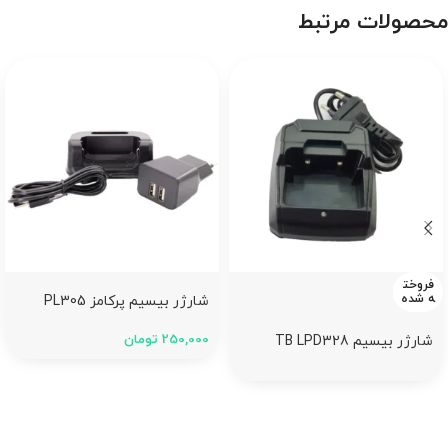
محصولات مرتبط
فروخت
ه شده
شارژر بیسیم پرکامز PL305
250,000
تومان
شارژر بیسیم TB LPD328