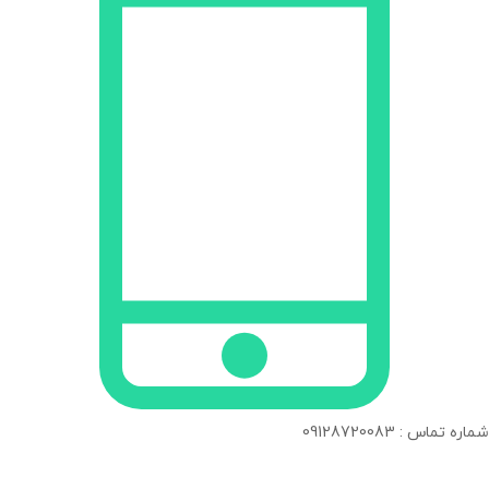
شماره تماس : 09128720083