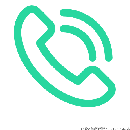
شماره تماس : 02165504293