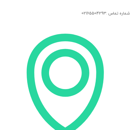
شماره تماس :02165504293