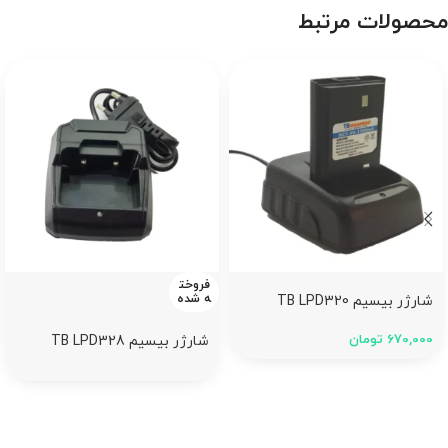
محصولات مرتبط
فروخت
ه شده
شارژر بیسیم TB LPD320
670,000
تومان
شارژر بیسیم TB LPD328