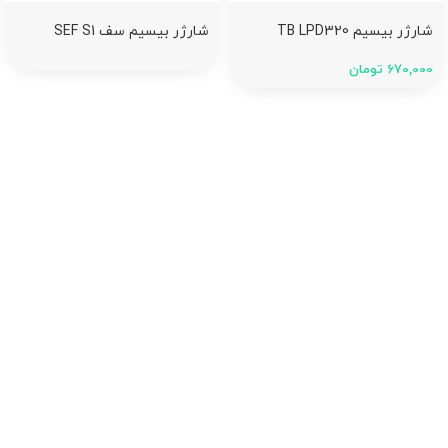
شارژر بیسیم TB LPD320
شارژر بیسیم سف SEF S1
670,000
تومان