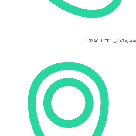
شماره تماس :02165504293