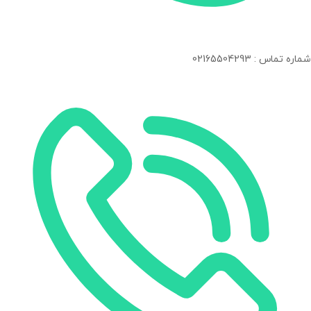
شماره تماس : 02165504293