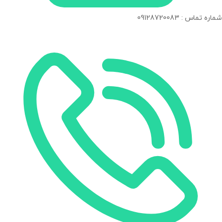
شماره تماس : 09128720083