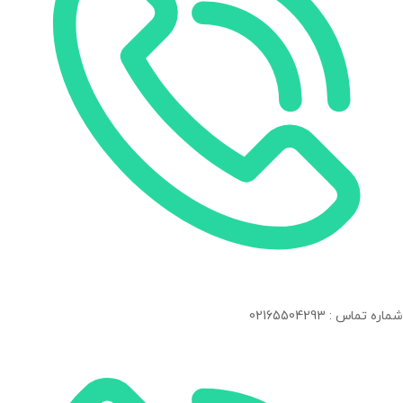
شماره تماس : 02165504293