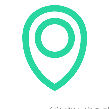
آدرس دفتر مرکزی : تهران - اندیشه فاز یک