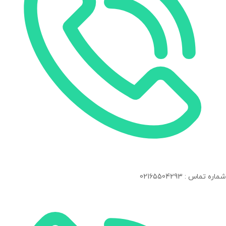
شماره تماس : 02165504293