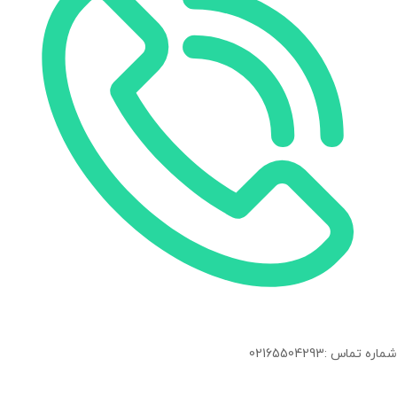
شماره تماس :02165504293