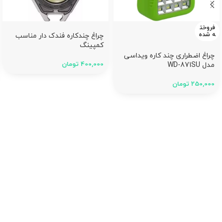
فروخت
ه شده
چراغ چندکاره فندک دار مناسب
کمپینگ
چراغ اضطراری چند کاره ویداسی
400,000
تومان
مدل WD-871SU
250,000
تومان