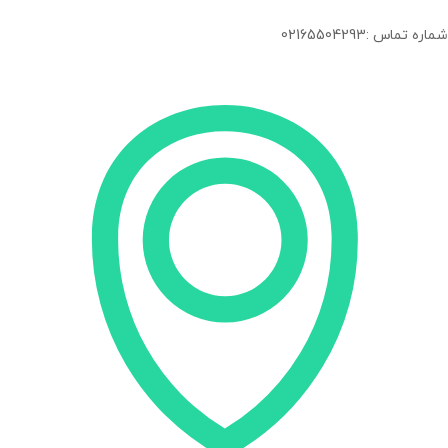
شماره تماس :02165504293