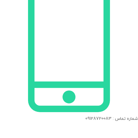
شماره تماس : 09128720083