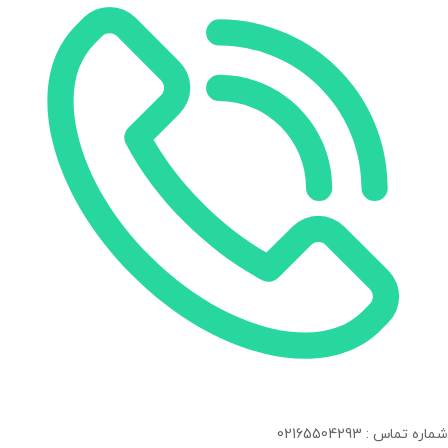
شماره تماس : 02165504293