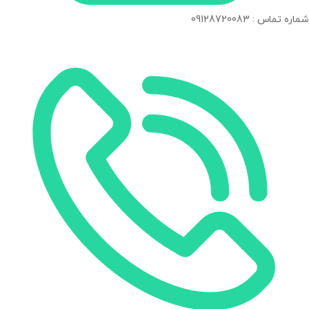
شماره تماس : 09128720083