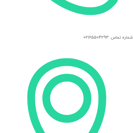
شماره تماس :02165504293