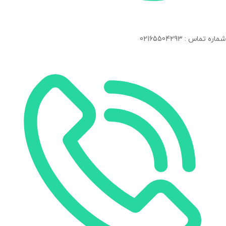
شماره تماس : 02165504293